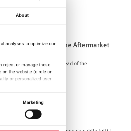
About
cal analyses to optimize our
nted as new head of the Aftermarket
rges Mourad took over as head of the
an reject or manage these
, 2024....
e on the website (circle on
ality or personalized user
th Art. 49 (1) sentence 1 a
e EU. In this case, there may
Marketing
bject rights may not be
odotto
 sicurezza dei prodotti, dotando da subito tutti i