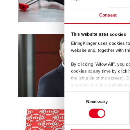
Consent
This website uses cookies
ElringKlinger uses cookies to
website and, together with thi
By clicking
"Allow All"
, you c
cookies at any time by click
the left side of the screen).
experience of this website ma
You thereby also consent to t
Consent
GDPR. These third countries 
Necessary
Selection
be a risk that data may be co
enforced.
For more information, see t