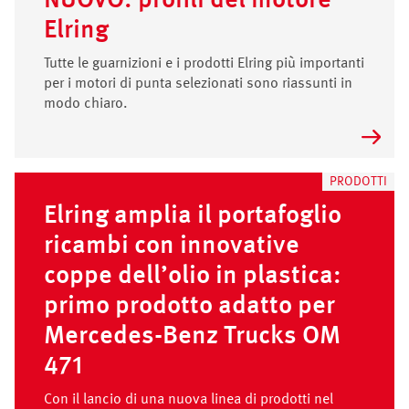
NUOVO: profili del motore
Elring
Tutte le guarnizioni e i prodotti Elring più importanti
per i motori di punta selezionati sono riassunti in
modo chiaro.
PRODOTTI
Elring amplia il portafoglio
ricambi con innovative
coppe dell’olio in plastica:
primo prodotto adatto per
Mercedes-Benz Trucks OM
471
Con il lancio di una nuova linea di prodotti nel