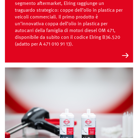
segmento aftermarket, Elring raggiunge un
traguardo strategico: coppe dell’olio in plastica per
veicoli commerciali. Il primo prodotto è
un’innovativa coppa dell’olio in plastica per
autocarri della famiglia di motori diesel OM 471,
disponibile da subito con il codice Elring B36.520
(adatto per A 471 010 91 13).