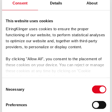
Consent
Details
About
This website uses cookies
ElringKlinger uses cookies to ensure the proper
functioning of our website, to perform statistical analyses
to optimize our website and, together with third-party
#stayontrack @elring_official
providers, to personalize or display content.
Instagram
– raccontateci le vostre esperienze,
By clicking
"Allow All"
, you consent to the placement of
aspettiamo i vostri messaggi e commenti!
these cookies on your device. You can reject or manage
these cookies at any time by clicking on
"Cookie
Instagram
Settings"
, which will be displayed in a reduced size on
the website (circle on the left side of the screen).
Consent
Depending on the cookie preferences you choose, the full
Necessary
Selection
functionality or personalized user experience of this
website may not be available.
Preferences
You thereby also consent to the transfer of data to third