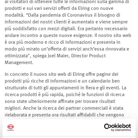
ai visitatori di ottenere tutte le informazioni sulla gamma di
prodotti e sui vari servizi offerti da Elring con nuove
modalità. “Dalla pandemia di Coronavirus il bisogno di
informazioni dei nostri clienti è aumentato e viene sempre
più soddisfatto con mezzi digitali. Era pertanto necessario
andare incontro a queste nuove esigenze. Il nostro sito web
è ora più moderno e ricco di informazioni e presenta in
modo più mirato un’offerta di servizi anch’essa rinnovata e
ottimizzata", spiega Joel Maier, Director Product
Management.
In concreto il nuovo sito web di Elring offre pagine dei
prodotti più ricche di informazioni e un calendario ben
strutturato di tutti gli appuntamenti in fiera e gli eventi. La
ricerca prodotti è più rapida, poiché le funzioni di ricerca
sono state ulteriormente affinate per trovare risultati
migliori. Anche la ricerca dei partner commerciali è stata
rielaborata e presenta ora risultati affidabili che vengono
mostrati su una mappa Google utilizzata anche da altre
pagine web. Inoltre la Ering Akademie è ora integrata nel sito
web con un proprio dashboard, il quale consente di