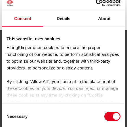
sistema di tenuta multifunzionale.
Consent
Details
About
This website uses cookies
Servizio e informazioni
ElringKlinger uses cookies to ensure the proper
CONTATTO
functioning of our website, to perform statistical analyses
to optimize our website and, together with third-party
ElringKlinger AG
providers, to personalize or display content.
Max-Eyth-Straße 2
72581 Dettingen/Erms
By clicking
"Allow All"
, you consent to the placement of
these cookies on your device. You can reject or manage
Tel: +497123724799
these cookies at any time by clicking on
"Cookie
E-Mail: service@elring.com
Settings"
, which will be displayed in a reduced size on
the website (circle on the left side of the screen).
Consent
Depending on the cookie preferences you choose, the full
Necessary
Selection
functionality or personalized user experience of this